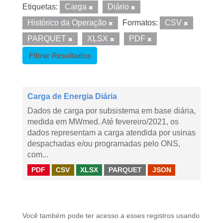
Etiquetas:
Carga
Diário
Histórico da Operação
Formatos:
CSV
PARQUET
XLSX
PDF
Filtrar Resultados
Carga de Energia Diária
Dados de carga por subsistema em base diária,
medida em MWmed. Até fevereiro/2021, os
dados representam a carga atendida por usinas
despachadas e/ou programadas pelo ONS,
com...
PDF
CSV
XLSX
PARQUET
JSON
Você também pode ter acesso a esses registros usando