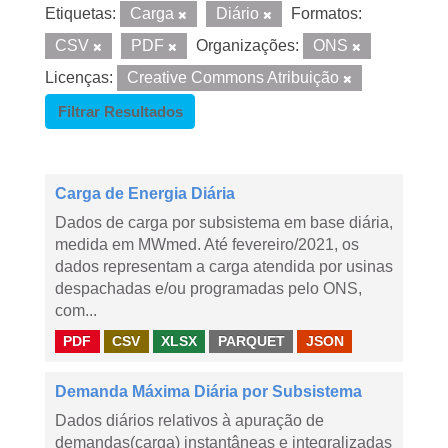
Etiquetas:
Carga
Diário
Formatos:
CSV
PDF
Organizações:
ONS
Licenças:
Creative Commons Atribuição
Filtrar Resultados
Carga de Energia Diária
Dados de carga por subsistema em base diária,
medida em MWmed. Até fevereiro/2021, os
dados representam a carga atendida por usinas
despachadas e/ou programadas pelo ONS,
com...
PDF
CSV
XLSX
PARQUET
JSON
Demanda Máxima Diária por Subsistema
Dados diários relativos à apuração de
demandas(carga) instantâneas e integralizadas