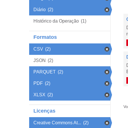
Diário
(2)
Histórico da Operação
(1)
Formatos
CSV
(2)
JSON
(2)
PARQUET
(2)
PDF
(2)
XLSX
(2)
Vo
Licenças
Creative Commons At...
(2)