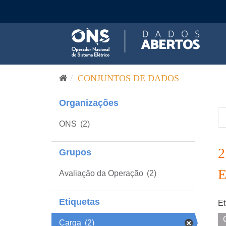
Pular para o conteúdo
CONJUNTOS DE DADOS
Organizações
ONS
(2)
Grupos
Avaliação da Operação
(2)
Etiquetas
Et
Carga
(2)