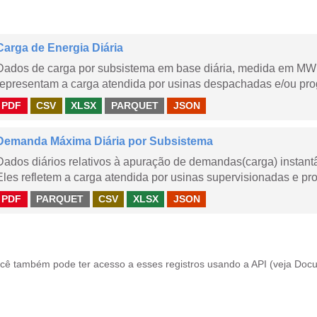
Carga de Energia Diária
Dados de carga por subsistema em base diária, medida em MWm
representam a carga atendida por usinas despachadas e/ou pr
PDF
CSV
XLSX
PARQUET
JSON
Demanda Máxima Diária por Subsistema
Dados diários relativos à apuração de demandas(carga) instant
Eles refletem a carga atendida por usinas supervisionadas e pr
PDF
PARQUET
CSV
XLSX
JSON
cê também pode ter acesso a esses registros usando a
API
(veja
Docu