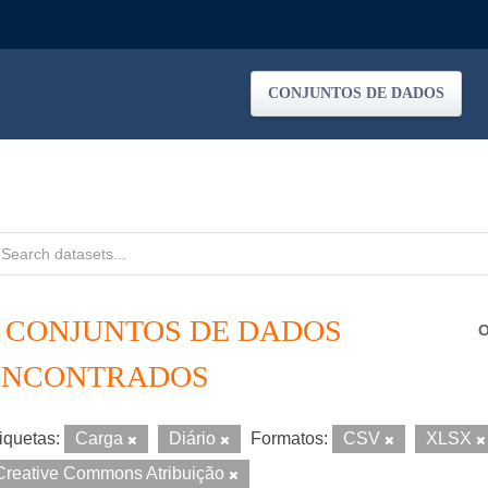
CONJUNTOS DE DADOS
2 CONJUNTOS DE DADOS
O
ENCONTRADOS
iquetas:
Carga
Diário
Formatos:
CSV
XLSX
Creative Commons Atribuição