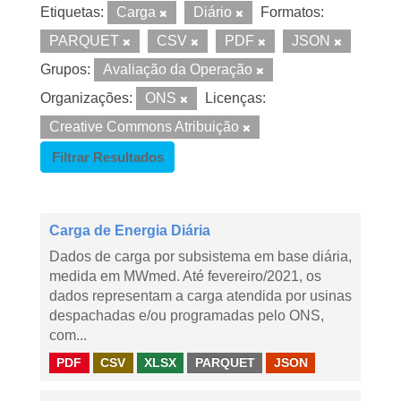
Etiquetas:
Carga
Diário
Formatos:
PARQUET
CSV
PDF
JSON
Grupos:
Avaliação da Operação
Organizações:
ONS
Licenças:
Creative Commons Atribuição
Filtrar Resultados
Carga de Energia Diária
Dados de carga por subsistema em base diária,
medida em MWmed. Até fevereiro/2021, os
dados representam a carga atendida por usinas
despachadas e/ou programadas pelo ONS,
com...
PDF
CSV
XLSX
PARQUET
JSON