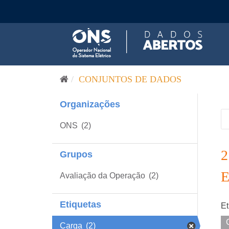
Pular para o conteúdo
CONJUNTOS DE DADOS
Organizações
ONS
(2)
Grupos
Avaliação da Operação
(2)
Etiquetas
Et
Carga
(2)