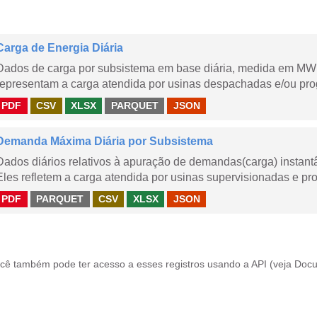
Carga de Energia Diária
Dados de carga por subsistema em base diária, medida em MWm
representam a carga atendida por usinas despachadas e/ou pr
PDF
CSV
XLSX
PARQUET
JSON
Demanda Máxima Diária por Subsistema
Dados diários relativos à apuração de demandas(carga) instant
Eles refletem a carga atendida por usinas supervisionadas e pr
PDF
PARQUET
CSV
XLSX
JSON
cê também pode ter acesso a esses registros usando a
API
(veja
Docu