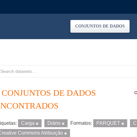
CONJUNTOS DE DADOS
2 CONJUNTOS DE DADOS
O
ENCONTRADOS
iquetas:
Carga
Diário
Formatos:
PARQUET
C
Creative Commons Atribuição