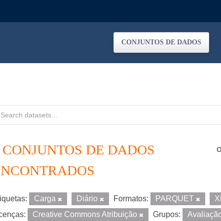
CONJUNTOS DE DADOS
2 CONJUNTOS DE DADOS
O
ENCONTRADOS
iquetas:
Carga
Diário
Formatos:
PARQUET
X
cenças:
Creative Commons Atribuição
Grupos:
Avaliaçã