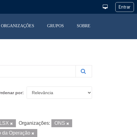
ORGANIZAÇÕES
GRUPOS
SOBRE
rdenar por
LSX
Organizações:
ONS
o da Operação