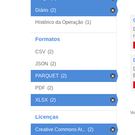
Diário
(2)
Histórico da Operação
(1)
Formatos
CSV
(2)
JSON
(2)
PARQUET
(2)
PDF
(2)
XLSX
(2)
Vo
Licenças
Creative Commons At...
(2)