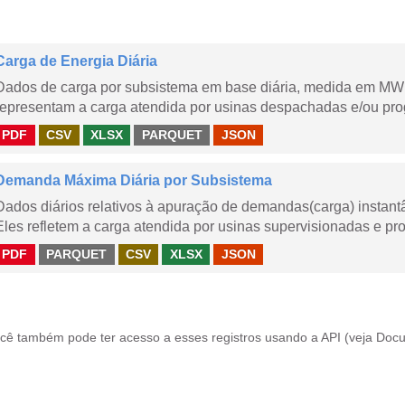
Carga de Energia Diária
Dados de carga por subsistema em base diária, medida em MWm
representam a carga atendida por usinas despachadas e/ou pr
PDF
CSV
XLSX
PARQUET
JSON
Demanda Máxima Diária por Subsistema
Dados diários relativos à apuração de demandas(carga) instant
Eles refletem a carga atendida por usinas supervisionadas e pr
PDF
PARQUET
CSV
XLSX
JSON
cê também pode ter acesso a esses registros usando a
API
(veja
Docu