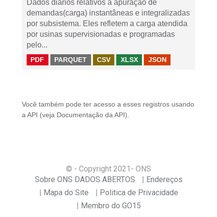
Dados diários relativos à apuração de
demandas(carga) instantâneas e integralizadas
por subsistema. Eles refletem a carga atendida
por usinas supervisionadas e programadas
pelo...
PDF
PARQUET
CSV
XLSX
JSON
Você também pode ter acesso a esses registros usando
a
API
(veja
Documentação da API
).
© - Copyright
2021
- ONS
Sobre ONS DADOS ABERTOS
Endereços
Mapa do Site
Politica de Privacidade
Membro do GO15