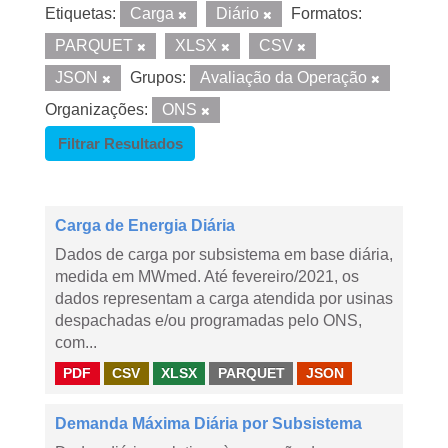
Etiquetas:
Carga
Diário
Formatos:
PARQUET
XLSX
CSV
JSON
Grupos:
Avaliação da Operação
Organizações:
ONS
Filtrar Resultados
Carga de Energia Diária
Dados de carga por subsistema em base diária,
medida em MWmed. Até fevereiro/2021, os
dados representam a carga atendida por usinas
despachadas e/ou programadas pelo ONS,
com...
PDF
CSV
XLSX
PARQUET
JSON
Demanda Máxima Diária por Subsistema