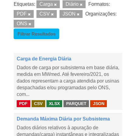
Etiquetas:
Carga
Diário
Formatos:
PDF
CSV
JSON
Organizações:
ONS
Filtrar Resultados
Carga de Energia Diária
Dados de carga por subsistema em base diária,
medida em MWmed. Até fevereiro/2021, os
dados representam a carga atendida por usinas
despachadas e/ou programadas pelo ONS,
com...
PDF
CSV
XLSX
PARQUET
JSON
Demanda Máxima Diária por Subsistema
Dados diários relativos à apuração de
demandas(carga) instantâneas e integralizadas