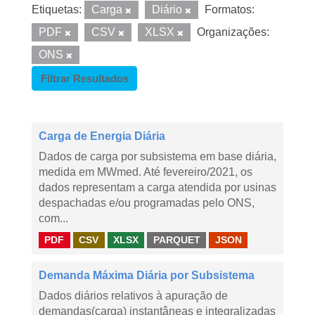
Etiquetas:
Carga
Diário
Formatos:
PDF
CSV
XLSX
Organizações:
ONS
Filtrar Resultados
Carga de Energia Diária
Dados de carga por subsistema em base diária,
medida em MWmed. Até fevereiro/2021, os
dados representam a carga atendida por usinas
despachadas e/ou programadas pelo ONS,
com...
PDF
CSV
XLSX
PARQUET
JSON
Demanda Máxima Diária por Subsistema
Dados diários relativos à apuração de
demandas(carga) instantâneas e integralizadas