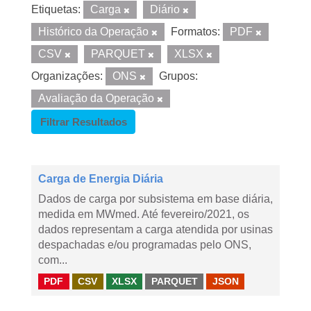
Etiquetas:
Carga
Diário
Histórico da Operação
Formatos:
PDF
CSV
PARQUET
XLSX
Organizações:
ONS
Grupos:
Avaliação da Operação
Filtrar Resultados
Carga de Energia Diária
Dados de carga por subsistema em base diária,
medida em MWmed. Até fevereiro/2021, os
dados representam a carga atendida por usinas
despachadas e/ou programadas pelo ONS,
com...
PDF
CSV
XLSX
PARQUET
JSON