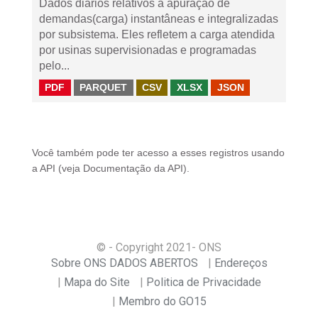
Dados diários relativos à apuração de
demandas(carga) instantâneas e integralizadas
por subsistema. Eles refletem a carga atendida
por usinas supervisionadas e programadas
pelo...
PDF
PARQUET
CSV
XLSX
JSON
Você também pode ter acesso a esses registros usando
a
API
(veja
Documentação da API
).
© - Copyright
2021
- ONS
Sobre ONS DADOS ABERTOS
Endereços
Mapa do Site
Politica de Privacidade
Membro do GO15