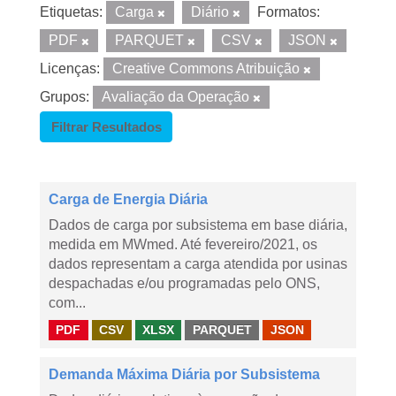
Etiquetas:
Carga
Diário
Formatos:
PDF
PARQUET
CSV
JSON
Licenças:
Creative Commons Atribuição
Grupos:
Avaliação da Operação
Filtrar Resultados
Carga de Energia Diária
Dados de carga por subsistema em base diária,
medida em MWmed. Até fevereiro/2021, os
dados representam a carga atendida por usinas
despachadas e/ou programadas pelo ONS,
com...
PDF
CSV
XLSX
PARQUET
JSON
Demanda Máxima Diária por Subsistema