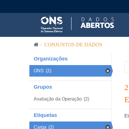
Pular para o conteúdo
CONJUNTOS DE DADOS
Organizações
ONS
(2)
Grupos
Avaliação da Operação
(2)
Etiquetas
Et
Carga
(2)