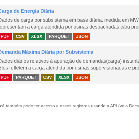
Carga de Energia Diária
Dados de carga por subsistema em base diária, medida em MWm
representam a carga atendida por usinas despachadas e/ou pr
PDF
CSV
XLSX
PARQUET
JSON
Demanda Máxima Diária por Subsistema
Dados diários relativos à apuração de demandas(carga) instant
Eles refletem a carga atendida por usinas supervisionadas e pr
PDF
PARQUET
CSV
XLSX
JSON
cê também pode ter acesso a esses registros usando a
API
(veja
Docu