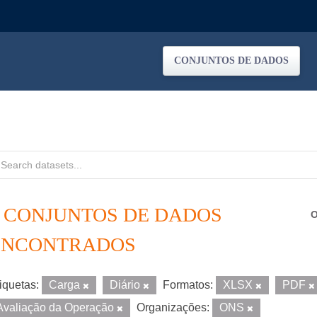
CONJUNTOS DE DADOS
2 CONJUNTOS DE DADOS
O
ENCONTRADOS
iquetas:
Carga
Diário
Formatos:
XLSX
PDF
Avaliação da Operação
Organizações:
ONS