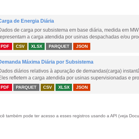
Carga de Energia Diária
Dados de carga por subsistema em base diária, medida em MWm
representam a carga atendida por usinas despachadas e/ou pr
PDF
CSV
XLSX
PARQUET
JSON
Demanda Máxima Diária por Subsistema
Dados diários relativos à apuração de demandas(carga) instant
Eles refletem a carga atendida por usinas supervisionadas e pr
PDF
PARQUET
CSV
XLSX
JSON
cê também pode ter acesso a esses registros usando a
API
(veja
Docu