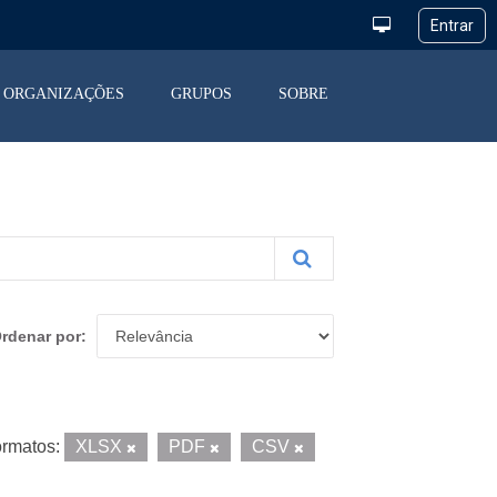
ORGANIZAÇÕES
GRUPOS
SOBRE
rdenar por
rmatos:
XLSX
PDF
CSV