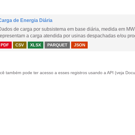
Carga de Energia Diária
Dados de carga por subsistema em base diária, medida em MWm
representam a carga atendida por usinas despachadas e/ou pr
PDF
CSV
XLSX
PARQUET
JSON
cê também pode ter acesso a esses registros usando a
API
(veja
Docu