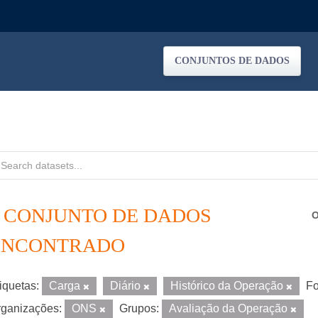
CONJUNTOS DE DADOS
1 CONJUNTO DE DADOS
O
ENCONTRADO
iquetas:
Carga
Diário
Histórico da Operação
Fo
ganizações:
ONS
Grupos:
Avaliação da Operação