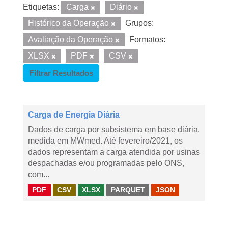
Etiquetas:
Carga
Diário
Histórico da Operação
Grupos:
Avaliação da Operação
Formatos:
XLSX
PDF
CSV
Filtrar Resultados
Carga de Energia Diária
Dados de carga por subsistema em base diária,
medida em MWmed. Até fevereiro/2021, os
dados representam a carga atendida por usinas
despachadas e/ou programadas pelo ONS,
com...
PDF
CSV
XLSX
PARQUET
JSON