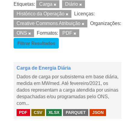
Etiquetas:
Carga
Diário
Histórico da Operação
Licenças:
Creative Commons Atribuição
Organizações:
ONS
Formatos:
PDF
Filtrar Resultados
Carga de Energia Diária
Dados de carga por subsistema em base diária,
medida em MWmed. Até fevereiro/2021, os
dados representam a carga atendida por usinas
despachadas e/ou programadas pelo ONS,
com...
PDF
CSV
XLSX
PARQUET
JSON