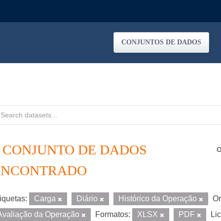
CONJUNTOS DE DADOS
1 CONJUNTO DE DADOS
O
ENCONTRADO
iquetas:
Carga
Diário
Histórico da Operação
Or
Avaliação da Operação
Formatos:
XLSX
PDF
Li