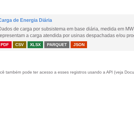
Carga de Energia Diária
Dados de carga por subsistema em base diária, medida em MWm
representam a carga atendida por usinas despachadas e/ou pr
PDF
CSV
XLSX
PARQUET
JSON
cê também pode ter acesso a esses registros usando a
API
(veja
Docu