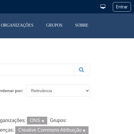
ORGANIZAÇÕES
GRUPOS
SOBRE
rdenar por
ganizações:
ONS
Grupos:
cenças:
Creative Commons Atribuição