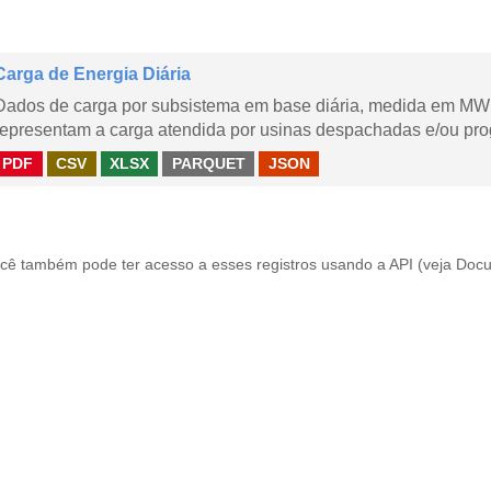
Carga de Energia Diária
Dados de carga por subsistema em base diária, medida em MWm
representam a carga atendida por usinas despachadas e/ou pr
PDF
CSV
XLSX
PARQUET
JSON
cê também pode ter acesso a esses registros usando a
API
(veja
Docu