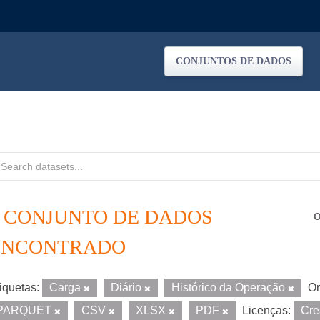
CONJUNTOS DE DADOS
1 CONJUNTO DE DADOS
O
ENCONTRADO
iquetas:
Carga
Diário
Histórico da Operação
Or
PARQUET
CSV
XLSX
PDF
Licenças:
Cre