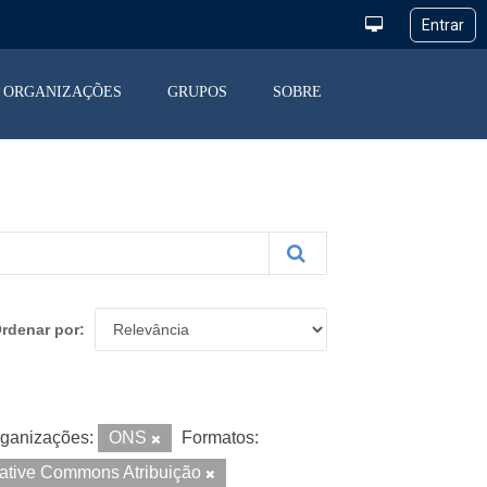
ORGANIZAÇÕES
GRUPOS
SOBRE
rdenar por
ganizações:
ONS
Formatos:
ative Commons Atribuição