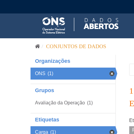
Pular para o conteúdo
CONJUNTOS DE DADOS
Organizações
ONS
(1)
Grupos
Avaliação da Operação
(1)
Etiquetas
Et
Carga
(1)