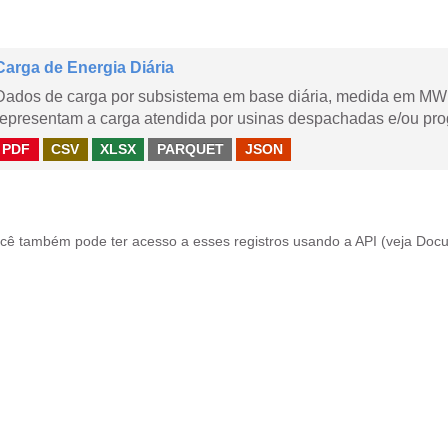
Carga de Energia Diária
Dados de carga por subsistema em base diária, medida em MWm
representam a carga atendida por usinas despachadas e/ou pr
PDF
CSV
XLSX
PARQUET
JSON
cê também pode ter acesso a esses registros usando a
API
(veja
Docu