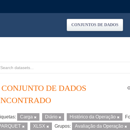
CONJUNTOS DE DADOS
1 CONJUNTO DE DADOS
O
ENCONTRADO
iquetas:
Carga
Diário
Histórico da Operação
Fo
PARQUET
XLSX
Grupos:
Avaliação da Operação