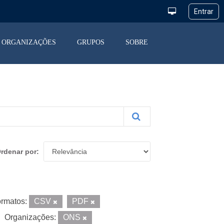
ORGANIZAÇÕES
GRUPOS
SOBRE
rdenar por
rmatos:
CSV
PDF
Organizações:
ONS