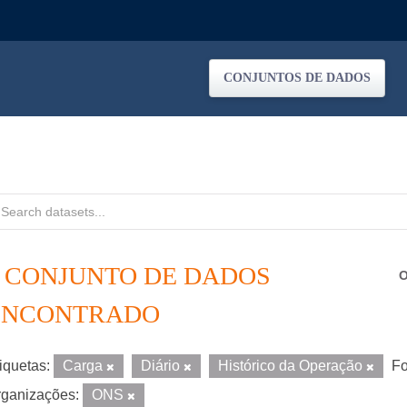
CONJUNTOS DE DADOS
1 CONJUNTO DE DADOS
O
ENCONTRADO
iquetas:
Carga
Diário
Histórico da Operação
Fo
ganizações:
ONS