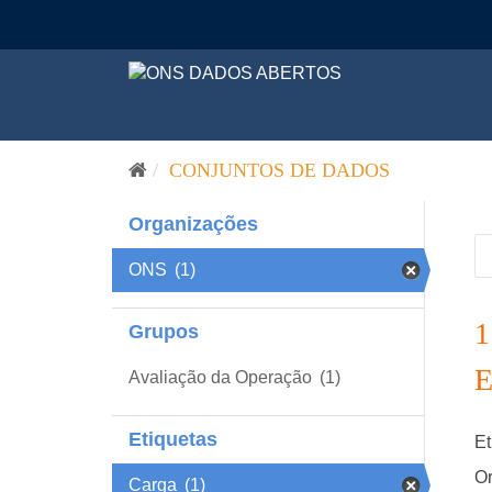
Pular para o conteúdo
CONJUNTOS DE DADOS
Organizações
ONS
(1)
Grupos
Avaliação da Operação
(1)
Etiquetas
Et
Or
Carga
(1)