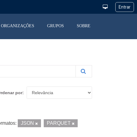
ORGANIZAÇÕES
GRUPOS
SOBRE
rdenar por
rmatos:
JSON
PARQUET