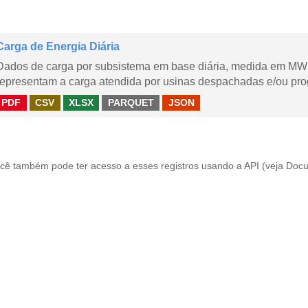
Carga de Energia Diária
Dados de carga por subsistema em base diária, medida em MWm
representam a carga atendida por usinas despachadas e/ou pr
PDF
CSV
XLSX
PARQUET
JSON
cê também pode ter acesso a esses registros usando a
API
(veja
Docu