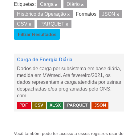
Etiquetas:
Carga
Diário
Histórico da Operação
Formatos:
JSON
CSV
PARQUET
Filtrar Resultados
Carga de Energia Diária
Dados de carga por subsistema em base diária,
medida em MWmed. Até fevereiro/2021, os
dados representam a carga atendida por usinas
despachadas e/ou programadas pelo ONS,
com...
PDF
CSV
XLSX
PARQUET
JSON
Você também pode ter acesso a esses registros usando