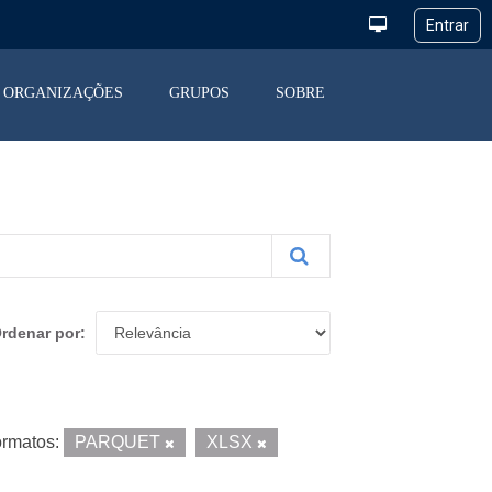
ORGANIZAÇÕES
GRUPOS
SOBRE
rdenar por
rmatos:
PARQUET
XLSX