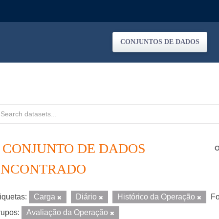
CONJUNTOS DE DADOS
1 CONJUNTO DE DADOS
O
ENCONTRADO
iquetas:
Carga
Diário
Histórico da Operação
Fo
upos:
Avaliação da Operação