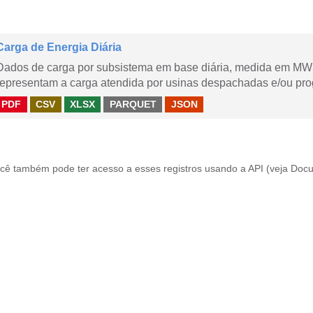
Carga de Energia Diária
Dados de carga por subsistema em base diária, medida em MWm
representam a carga atendida por usinas despachadas e/ou pr
PDF
CSV
XLSX
PARQUET
JSON
cê também pode ter acesso a esses registros usando a
API
(veja
Docu