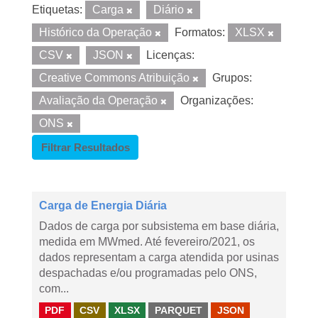
Etiquetas:
Carga
Diário
Histórico da Operação
Formatos:
XLSX
CSV
JSON
Licenças:
Creative Commons Atribuição
Grupos:
Avaliação da Operação
Organizações:
ONS
Filtrar Resultados
Carga de Energia Diária
Dados de carga por subsistema em base diária,
medida em MWmed. Até fevereiro/2021, os
dados representam a carga atendida por usinas
despachadas e/ou programadas pelo ONS,
com...
PDF
CSV
XLSX
PARQUET
JSON