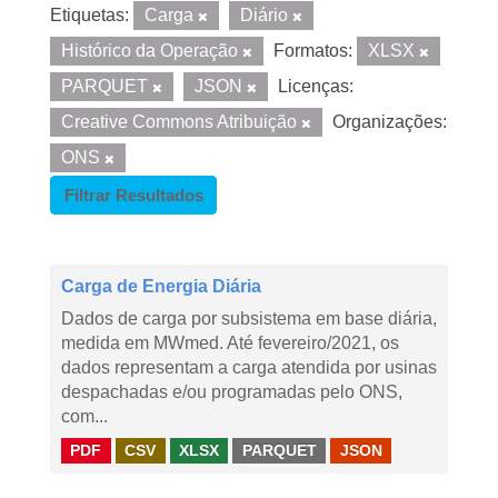
Etiquetas:
Carga
Diário
Histórico da Operação
Formatos:
XLSX
PARQUET
JSON
Licenças:
Creative Commons Atribuição
Organizações:
ONS
Filtrar Resultados
Carga de Energia Diária
Dados de carga por subsistema em base diária,
medida em MWmed. Até fevereiro/2021, os
dados representam a carga atendida por usinas
despachadas e/ou programadas pelo ONS,
com...
PDF
CSV
XLSX
PARQUET
JSON