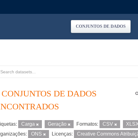
CONJUNTOS DE DADOS
2 CONJUNTOS DE DADOS
O
ENCONTRADOS
iquetas:
Carga
Geração
Formatos:
CSV
XLS
ganizações:
ONS
Licenças:
Creative Commons Atribui