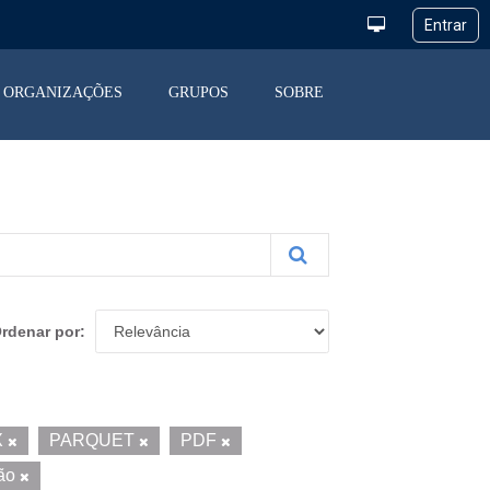
ORGANIZAÇÕES
GRUPOS
SOBRE
rdenar por
X
PARQUET
PDF
ção