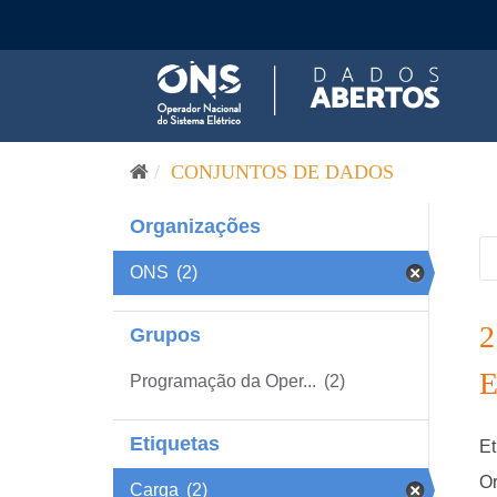
Pular para o conteúdo
CONJUNTOS DE DADOS
Organizações
ONS
(2)
Grupos
Programação da Oper...
(2)
Etiquetas
Et
Or
Carga
(2)