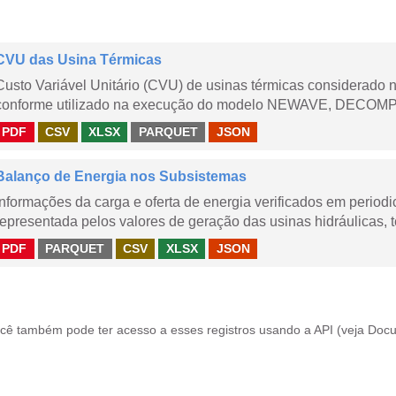
CVU das Usina Térmicas
Custo Variável Unitário (CVU) de usinas térmicas considerado
conforme utilizado na execução do modelo NEWAVE, DECOMP,
PDF
CSV
XLSX
PARQUET
JSON
Balanço de Energia nos Subsistemas
Informações da carga e oferta de energia verificados em periodi
representada pelos valores de geração das usinas hidráulicas, té
PDF
PARQUET
CSV
XLSX
JSON
cê também pode ter acesso a esses registros usando a
API
(veja
Docu