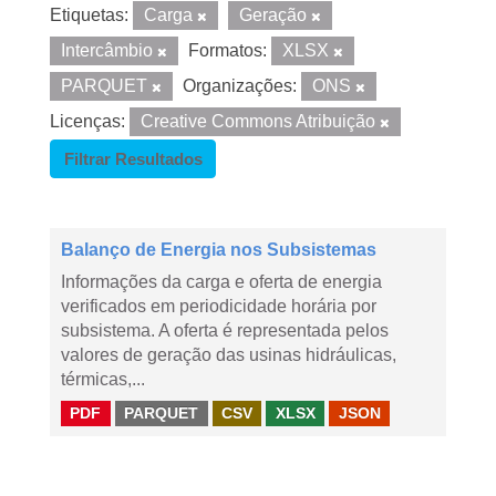
Etiquetas:
Carga
Geração
Intercâmbio
Formatos:
XLSX
PARQUET
Organizações:
ONS
Licenças:
Creative Commons Atribuição
Filtrar Resultados
Balanço de Energia nos Subsistemas
Informações da carga e oferta de energia
verificados em periodicidade horária por
subsistema. A oferta é representada pelos
valores de geração das usinas hidráulicas,
térmicas,...
PDF
PARQUET
CSV
XLSX
JSON