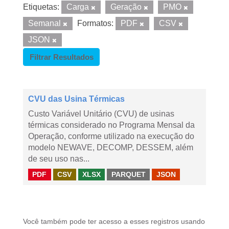
Etiquetas:
Carga
Geração
PMO
Semanal
Formatos:
PDF
CSV
JSON
Filtrar Resultados
CVU das Usina Térmicas
Custo Variável Unitário (CVU) de usinas
térmicas considerado no Programa Mensal da
Operação, conforme utilizado na execução do
modelo NEWAVE, DECOMP, DESSEM, além
de seu uso nas...
PDF
CSV
XLSX
PARQUET
JSON
Você também pode ter acesso a esses registros usando