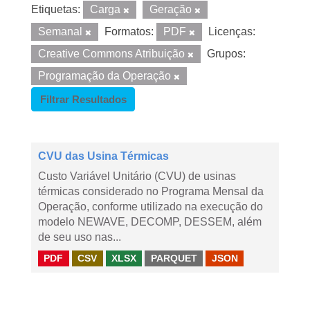
Etiquetas:
Carga
Geração
Semanal
Formatos:
PDF
Licenças:
Creative Commons Atribuição
Grupos:
Programação da Operação
Filtrar Resultados
CVU das Usina Térmicas
Custo Variável Unitário (CVU) de usinas
térmicas considerado no Programa Mensal da
Operação, conforme utilizado na execução do
modelo NEWAVE, DECOMP, DESSEM, além
de seu uso nas...
PDF
CSV
XLSX
PARQUET
JSON