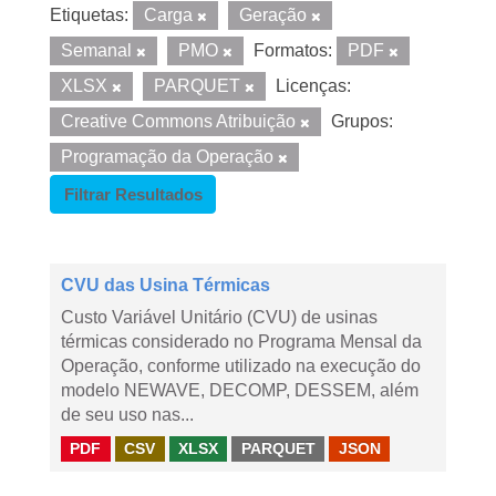
Etiquetas:
Carga
Geração
Semanal
PMO
Formatos:
PDF
XLSX
PARQUET
Licenças:
Creative Commons Atribuição
Grupos:
Programação da Operação
Filtrar Resultados
CVU das Usina Térmicas
Custo Variável Unitário (CVU) de usinas
térmicas considerado no Programa Mensal da
Operação, conforme utilizado na execução do
modelo NEWAVE, DECOMP, DESSEM, além
de seu uso nas...
PDF
CSV
XLSX
PARQUET
JSON