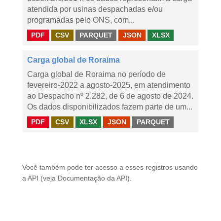
atendida por usinas despachadas e/ou
programadas pelo ONS, com...
PDF
CSV
PARQUET
JSON
XLSX
Carga global de Roraima
Carga global de Roraima no período de
fevereiro-2022 a agosto-2025, em atendimento
ao Despacho nº 2.282, de 6 de agosto de 2024.
Os dados disponibilizados fazem parte de um...
PDF
CSV
XLSX
JSON
PARQUET
Você também pode ter acesso a esses registros usando
a
API
(veja
Documentação da API
).