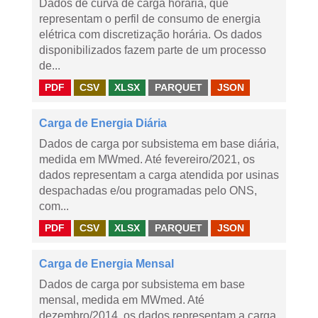
Dados de curva de carga horária, que
representam o perfil de consumo de energia
elétrica com discretização horária. Os dados
disponibilizados fazem parte de um processo
de...
PDF
CSV
XLSX
PARQUET
JSON
Carga de Energia Diária
Dados de carga por subsistema em base diária,
medida em MWmed. Até fevereiro/2021, os
dados representam a carga atendida por usinas
despachadas e/ou programadas pelo ONS,
com...
PDF
CSV
XLSX
PARQUET
JSON
Carga de Energia Mensal
Dados de carga por subsistema em base
mensal, medida em MWmed. Até
dezembro/2014, os dados representam a carga