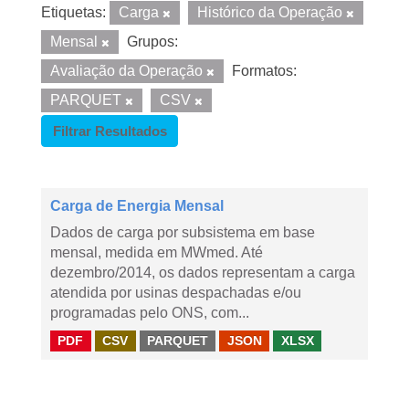
Etiquetas:
Carga
Histórico da Operação
Mensal
Grupos:
Avaliação da Operação
Formatos:
PARQUET
CSV
Filtrar Resultados
Carga de Energia Mensal
Dados de carga por subsistema em base
mensal, medida em MWmed. Até
dezembro/2014, os dados representam a carga
atendida por usinas despachadas e/ou
programadas pelo ONS, com...
PDF
CSV
PARQUET
JSON
XLSX