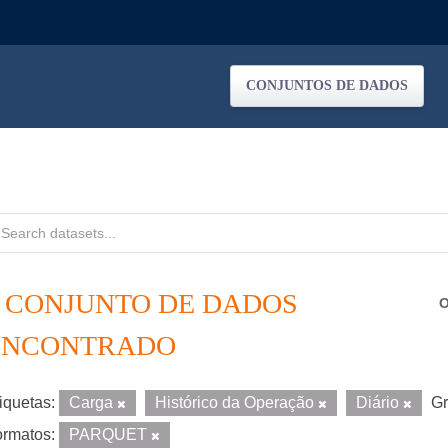
CONJUNTOS DE DADOS
1 CONJUNTO DE DADOS
O
ENCONTRADO
iquetas:
Carga
Histórico da Operação
Diário
Gr
rmatos:
PARQUET