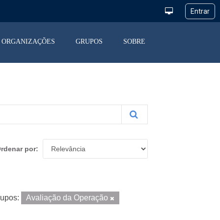
ORGANIZAÇÕES
GRUPOS
SOBRE
rdenar por
upos:
Avaliação da Operação