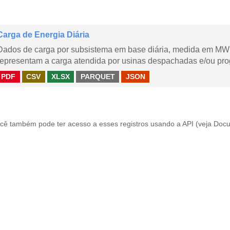
Carga de Energia Diária
Dados de carga por subsistema em base diária, medida em MWm
representam a carga atendida por usinas despachadas e/ou pr
PDF
CSV
XLSX
PARQUET
JSON
cê também pode ter acesso a esses registros usando a
API
(veja
Docu