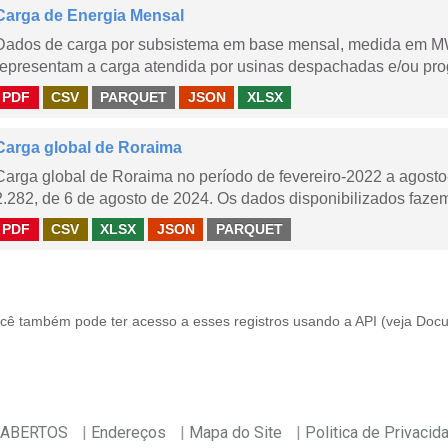
Carga de Energia Mensal
Dados de carga por subsistema em base mensal, medida em M
representam a carga atendida por usinas despachadas e/ou pr
PDF
CSV
PARQUET
JSON
XLSX
Carga global de Roraima
Carga global de Roraima no período de fevereiro-2022 a agos
2.282, de 6 de agosto de 2024. Os dados disponibilizados fazem
PDF
CSV
XLSX
JSON
PARQUET
cê também pode ter acesso a esses registros usando a
API
(veja
Docu
 ABERTOS
Endereços
Mapa do Site
Politica de Privacid