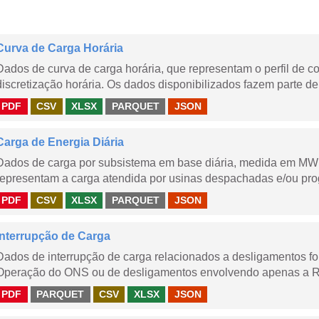
Curva de Carga Horária
Dados de curva de carga horária, que representam o perfil de c
discretização horária. Os dados disponibilizados fazem parte de
PDF
CSV
XLSX
PARQUET
JSON
Carga de Energia Diária
Dados de carga por subsistema em base diária, medida em MWm
representam a carga atendida por usinas despachadas e/ou pr
PDF
CSV
XLSX
PARQUET
JSON
Interrupção de Carga
Dados de interrupção de carga relacionados a desligamentos 
Operação do ONS ou de desligamentos envolvendo apenas a Red
PDF
PARQUET
CSV
XLSX
JSON