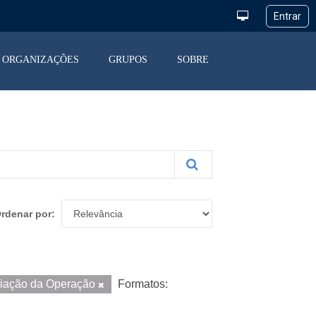
ORGANIZAÇÕES
GRUPOS
SOBRE
rdenar por
liação da Operação
Formatos: