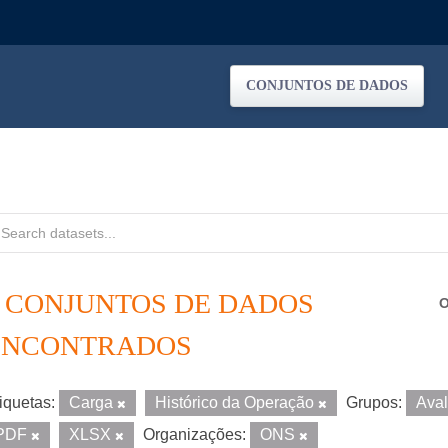
CONJUNTOS DE DADOS
5 CONJUNTOS DE DADOS
O
ENCONTRADOS
iquetas:
Carga
Histórico da Operação
Grupos:
Ava
PDF
XLSX
Organizações:
ONS