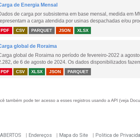
Carga de Energia Mensal
Dados de carga por subsistema em base mensal, medida em M
representam a carga atendida por usinas despachadas e/ou pr
PDF
CSV
PARQUET
JSON
XLSX
Carga global de Roraima
Carga global de Roraima no período de fevereiro-2022 a agos
2.282, de 6 de agosto de 2024. Os dados disponibilizados fazem
PDF
CSV
XLSX
JSON
PARQUET
cê também pode ter acesso a esses registros usando a
API
(veja
Docu
 ABERTOS
Endereços
Mapa do Site
Politica de Privacid