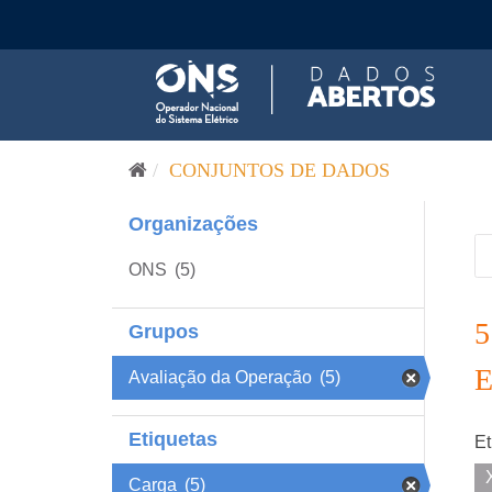
Pular para o conteúdo
CONJUNTOS DE DADOS
Organizações
ONS
(5)
Grupos
Avaliação da Operação
(5)
Etiquetas
Et
Carga
(5)