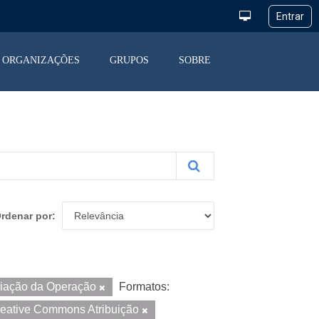
ORGANIZAÇÕES
GRUPOS
SOBRE
rdenar por
liação da Operação
Formatos:
eative Commons Atribuição