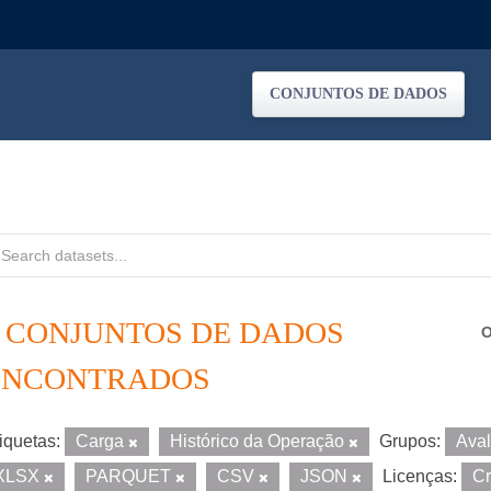
CONJUNTOS DE DADOS
5 CONJUNTOS DE DADOS
O
ENCONTRADOS
iquetas:
Carga
Histórico da Operação
Grupos:
Ava
XLSX
PARQUET
CSV
JSON
Licenças:
Cr