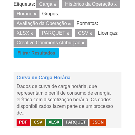
Etiquetas:
Carga
Histórico da Operação
Horário
Grupos:
Avaliação da Operação
Formatos:
XLSX
PARQUET
CSV
Licenças:
Creative Commons Atribuição
Filtrar Resultados
Curva de Carga Horária
Dados de curva de carga horária, que
representam o perfil de consumo de energia
elétrica com discretização horária. Os dados
disponibilizados fazem parte de um processo
de...
PDF
CSV
XLSX
PARQUET
JSON