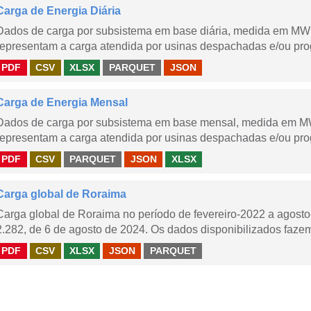
Carga de Energia Diária
Dados de carga por subsistema em base diária, medida em MWm
representam a carga atendida por usinas despachadas e/ou pr
PDF
CSV
XLSX
PARQUET
JSON
Carga de Energia Mensal
Dados de carga por subsistema em base mensal, medida em M
representam a carga atendida por usinas despachadas e/ou pr
PDF
CSV
PARQUET
JSON
XLSX
Carga global de Roraima
Carga global de Roraima no período de fevereiro-2022 a agos
2.282, de 6 de agosto de 2024. Os dados disponibilizados fazem
PDF
CSV
XLSX
JSON
PARQUET