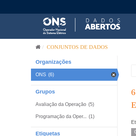
Pular para o conteúdo
CONJUNTOS DE DADOS
Organizações
ONS
(6)
Grupos
Avaliação da Operação
(5)
Programação da Oper...
(1)
Et
Etiquetas