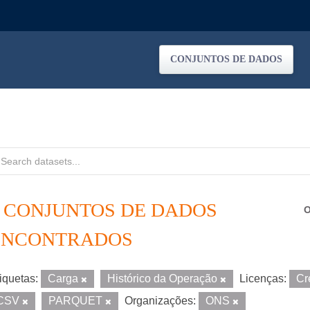
CONJUNTOS DE DADOS
6 CONJUNTOS DE DADOS
O
ENCONTRADOS
iquetas:
Carga
Histórico da Operação
Licenças:
Cr
CSV
PARQUET
Organizações:
ONS