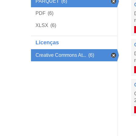
PARQUET
(6)
PDF
(6)
XLSX
(6)
Licenças
Creative Commons At...
(6)