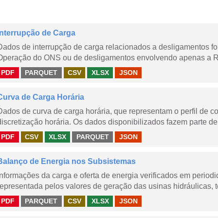
Interrupção de Carga
Dados de interrupção de carga relacionados a desligamentos 
Operação do ONS ou de desligamentos envolvendo apenas a Red
PDF
PARQUET
CSV
XLSX
JSON
Curva de Carga Horária
Dados de curva de carga horária, que representam o perfil de c
discretização horária. Os dados disponibilizados fazem parte de
PDF
CSV
XLSX
PARQUET
JSON
Balanço de Energia nos Subsistemas
Informações da carga e oferta de energia verificados em periodi
representada pelos valores de geração das usinas hidráulicas, té
PDF
PARQUET
CSV
XLSX
JSON