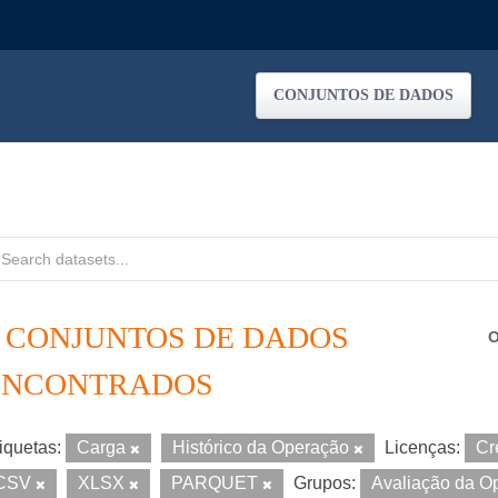
CONJUNTOS DE DADOS
5 CONJUNTOS DE DADOS
O
ENCONTRADOS
iquetas:
Carga
Histórico da Operação
Licenças:
Cr
CSV
XLSX
PARQUET
Grupos:
Avaliação da O