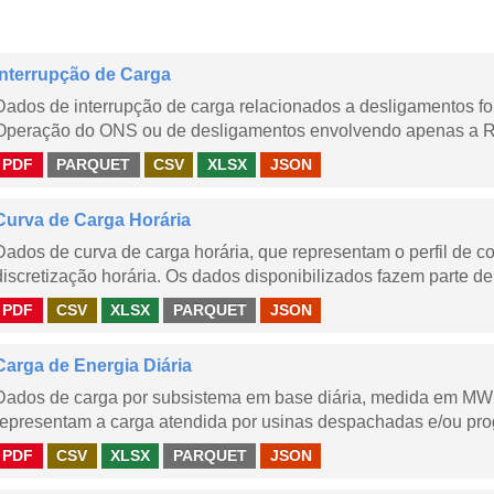
Interrupção de Carga
Dados de interrupção de carga relacionados a desligamentos 
Operação do ONS ou de desligamentos envolvendo apenas a Red
PDF
PARQUET
CSV
XLSX
JSON
Curva de Carga Horária
Dados de curva de carga horária, que representam o perfil de c
discretização horária. Os dados disponibilizados fazem parte de
PDF
CSV
XLSX
PARQUET
JSON
Carga de Energia Diária
Dados de carga por subsistema em base diária, medida em MWm
representam a carga atendida por usinas despachadas e/ou pr
PDF
CSV
XLSX
PARQUET
JSON