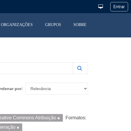
ORGANIZAÇÕES
GRUPOS
SOBRE
rdenar por
eative Commons Atribuição
Formatos:
peração