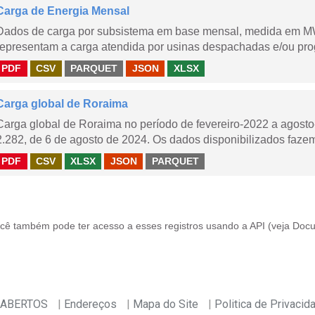
Carga de Energia Mensal
Dados de carga por subsistema em base mensal, medida em M
representam a carga atendida por usinas despachadas e/ou pr
PDF
CSV
PARQUET
JSON
XLSX
Carga global de Roraima
Carga global de Roraima no período de fevereiro-2022 a agos
2.282, de 6 de agosto de 2024. Os dados disponibilizados fazem
PDF
CSV
XLSX
JSON
PARQUET
cê também pode ter acesso a esses registros usando a
API
(veja
Docu
 ABERTOS
Endereços
Mapa do Site
Politica de Privacid