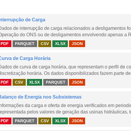
Interrupção de Carga
Dados de interrupção de carga relacionados a desligamentos 
Operação do ONS ou de desligamentos envolvendo apenas a Red
PDF
PARQUET
CSV
XLSX
JSON
Curva de Carga Horária
Dados de curva de carga horária, que representam o perfil de c
discretização horária. Os dados disponibilizados fazem parte de
PDF
CSV
XLSX
PARQUET
JSON
Balanço de Energia nos Subsistemas
Informações da carga e oferta de energia verificados em periodi
representada pelos valores de geração das usinas hidráulicas, té
PDF
PARQUET
CSV
XLSX
JSON