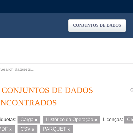
CONJUNTOS DE DADOS
6 CONJUNTOS DE DADOS
O
ENCONTRADOS
iquetas:
Carga
Histórico da Operação
Licenças:
Cr
PDF
CSV
PARQUET