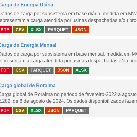
Carga de Energia Diária
Dados de carga por subsistema em base diária, medida em MWm
representam a carga atendida por usinas despachadas e/ou pr
PDF
CSV
XLSX
PARQUET
JSON
Carga de Energia Mensal
Dados de carga por subsistema em base mensal, medida em M
representam a carga atendida por usinas despachadas e/ou pr
PDF
CSV
PARQUET
JSON
XLSX
Carga global de Roraima
Carga global de Roraima no período de fevereiro-2022 a agos
2.282, de 6 de agosto de 2024. Os dados disponibilizados fazem
PDF
CSV
XLSX
JSON
PARQUET