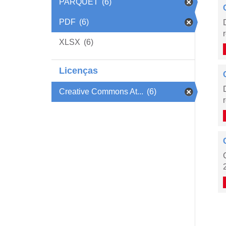
PARQUET
(6)
PDF
(6)
XLSX
(6)
Licenças
Creative Commons At...
(6)