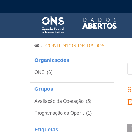
Pular para o conteúdo
CONJUNTOS DE DADOS
Organizações
ONS
(6)
Grupos
Avaliação da Operação
(5)
Programação da Oper...
(1)
Et
Etiquetas