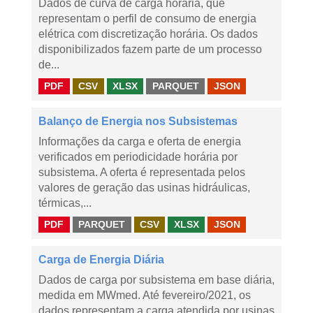
Dados de curva de carga horária, que
representam o perfil de consumo de energia
elétrica com discretização horária. Os dados
disponibilizados fazem parte de um processo
de...
PDF
CSV
XLSX
PARQUET
JSON
Balanço de Energia nos Subsistemas
Informações da carga e oferta de energia
verificados em periodicidade horária por
subsistema. A oferta é representada pelos
valores de geração das usinas hidráulicas,
térmicas,...
PDF
PARQUET
CSV
XLSX
JSON
Carga de Energia Diária
Dados de carga por subsistema em base diária,
medida em MWmed. Até fevereiro/2021, os
dados representam a carga atendida por usinas