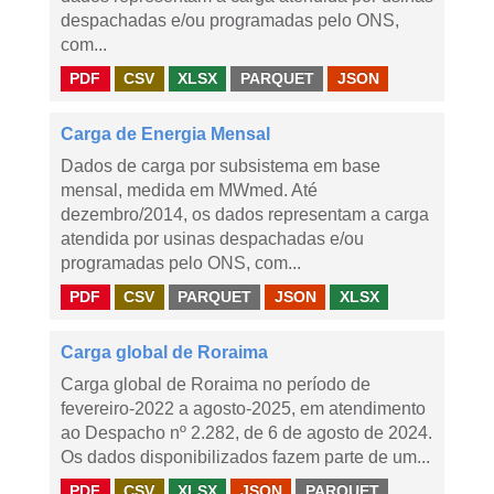
despachadas e/ou programadas pelo ONS,
com...
PDF
CSV
XLSX
PARQUET
JSON
Carga de Energia Mensal
Dados de carga por subsistema em base
mensal, medida em MWmed. Até
dezembro/2014, os dados representam a carga
atendida por usinas despachadas e/ou
programadas pelo ONS, com...
PDF
CSV
PARQUET
JSON
XLSX
Carga global de Roraima
Carga global de Roraima no período de
fevereiro-2022 a agosto-2025, em atendimento
ao Despacho nº 2.282, de 6 de agosto de 2024.
Os dados disponibilizados fazem parte de um...
PDF
CSV
XLSX
JSON
PARQUET