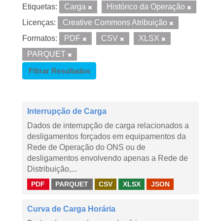
Etiquetas:
Carga
Histórico da Operação
Licenças:
Creative Commons Atribuição
Formatos:
PDF
CSV
XLSX
PARQUET
Filtrar Resultados
Interrupção de Carga
Dados de interrupção de carga relacionados a
desligamentos forçados em equipamentos da
Rede de Operação do ONS ou de
desligamentos envolvendo apenas a Rede de
Distribuição,...
PDF
PARQUET
CSV
XLSX
JSON
Curva de Carga Horária