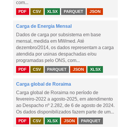
com...
PDF
CSV
XLSX
PARQUET
JSON
Carga de Energia Mensal
Dados de carga por subsistema em base
mensal, medida em MWmed. Até
dezembro/2014, os dados representam a carga
atendida por usinas despachadas e/ou
programadas pelo ONS, com...
PDF
CSV
PARQUET
JSON
XLSX
Carga global de Roraima
Carga global de Roraima no período de
fevereiro-2022 a agosto-2025, em atendimento
ao Despacho nº 2.282, de 6 de agosto de 2024.
Os dados disponibilizados fazem parte de um...
PDF
CSV
XLSX
JSON
PARQUET