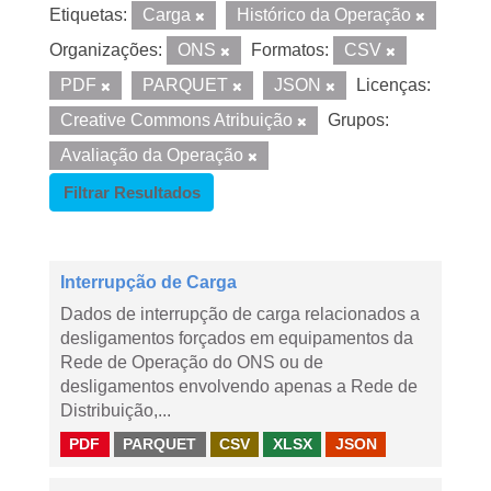
Etiquetas:
Carga
Histórico da Operação
Organizações:
ONS
Formatos:
CSV
PDF
PARQUET
JSON
Licenças:
Creative Commons Atribuição
Grupos:
Avaliação da Operação
Filtrar Resultados
Interrupção de Carga
Dados de interrupção de carga relacionados a
desligamentos forçados em equipamentos da
Rede de Operação do ONS ou de
desligamentos envolvendo apenas a Rede de
Distribuição,...
PDF
PARQUET
CSV
XLSX
JSON