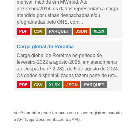
mensal, medida em MWmed. Até
dezembro/2014, os dados representam a carga
atendida por usinas despachadas e/ou
programadas pelo ONS, com...
PDF
CSV
PARQUET
JSON
XLSX
Carga global de Roraima
Carga global de Roraima no período de
fevereiro-2022 a agosto-2025, em atendimento
ao Despacho nº 2.282, de 6 de agosto de 2024.
Os dados disponibilizados fazem parte de um...
PDF
CSV
XLSX
JSON
PARQUET
Você também pode ter acesso a esses registros usando
a
API
(veja
Documentação da API
).