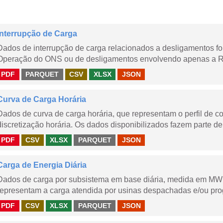
Interrupção de Carga
Dados de interrupção de carga relacionados a desligamentos 
Operação do ONS ou de desligamentos envolvendo apenas a Red
PDF
PARQUET
CSV
XLSX
JSON
Curva de Carga Horária
Dados de curva de carga horária, que representam o perfil de c
discretização horária. Os dados disponibilizados fazem parte de
PDF
CSV
XLSX
PARQUET
JSON
Carga de Energia Diária
Dados de carga por subsistema em base diária, medida em MWm
representam a carga atendida por usinas despachadas e/ou pr
PDF
CSV
XLSX
PARQUET
JSON