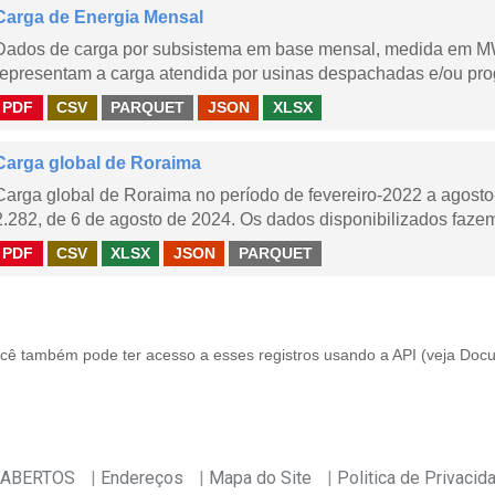
Carga de Energia Mensal
Dados de carga por subsistema em base mensal, medida em M
representam a carga atendida por usinas despachadas e/ou pr
PDF
CSV
PARQUET
JSON
XLSX
Carga global de Roraima
Carga global de Roraima no período de fevereiro-2022 a agos
2.282, de 6 de agosto de 2024. Os dados disponibilizados fazem
PDF
CSV
XLSX
JSON
PARQUET
cê também pode ter acesso a esses registros usando a
API
(veja
Docu
 ABERTOS
Endereços
Mapa do Site
Politica de Privacid