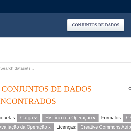
CONJUNTOS DE DADOS
5 CONJUNTOS DE DADOS
O
ENCONTRADOS
iquetas:
Carga
Histórico da Operação
Formatos:
C
Avaliação da Operação
Licenças:
Creative Commons Atri