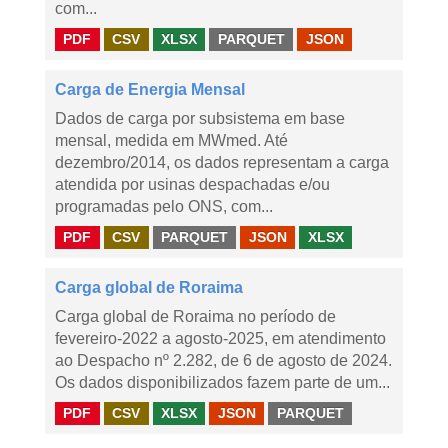
com...
PDF
CSV
XLSX
PARQUET
JSON
Carga de Energia Mensal
Dados de carga por subsistema em base
mensal, medida em MWmed. Até
dezembro/2014, os dados representam a carga
atendida por usinas despachadas e/ou
programadas pelo ONS, com...
PDF
CSV
PARQUET
JSON
XLSX
Carga global de Roraima
Carga global de Roraima no período de
fevereiro-2022 a agosto-2025, em atendimento
ao Despacho nº 2.282, de 6 de agosto de 2024.
Os dados disponibilizados fazem parte de um...
PDF
CSV
XLSX
JSON
PARQUET