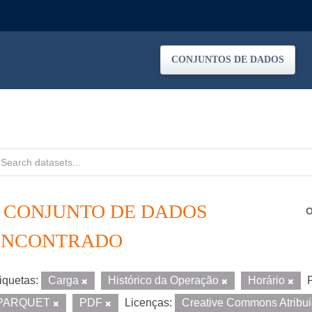
CONJUNTOS DE DADOS
1 CONJUNTO DE DADOS
O
ENCONTRADO
iquetas:
Carga
Histórico da Operação
Horário
PARQUET
PDF
Licenças:
Creative Commons Atribu