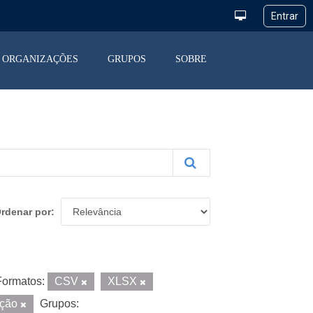
ORGANIZAÇÕES
GRUPOS
SOBRE
rdenar por
Formatos:
CSV
XLSX
ição
Grupos: