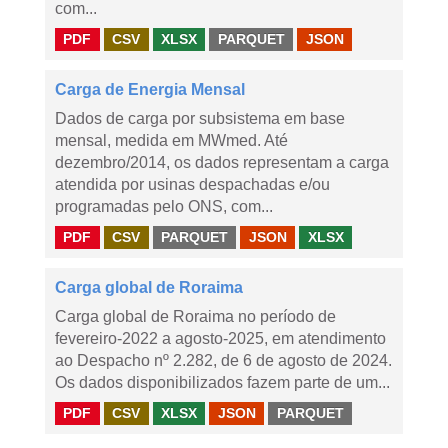
com...
PDF
CSV
XLSX
PARQUET
JSON
Carga de Energia Mensal
Dados de carga por subsistema em base
mensal, medida em MWmed. Até
dezembro/2014, os dados representam a carga
atendida por usinas despachadas e/ou
programadas pelo ONS, com...
PDF
CSV
PARQUET
JSON
XLSX
Carga global de Roraima
Carga global de Roraima no período de
fevereiro-2022 a agosto-2025, em atendimento
ao Despacho nº 2.282, de 6 de agosto de 2024.
Os dados disponibilizados fazem parte de um...
PDF
CSV
XLSX
JSON
PARQUET