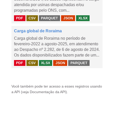
atendida por usinas despachadas e/ou
programadas pelo ONS, com...
PDF
CSV
PARQUET
JSON
XLSX
Carga global de Roraima
Carga global de Roraima no período de
fevereiro-2022 a agosto-2025, em atendimento
ao Despacho nº 2.282, de 6 de agosto de 2024.
Os dados disponibilizados fazem parte de um...
PDF
CSV
XLSX
JSON
PARQUET
Você também pode ter acesso a esses registros usando
a
API
(veja
Documentação da API
).