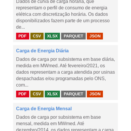
Dados de curva de carga horária, que
representam o perfil de consumo de energia
elétrica com discretização horária. Os dados
disponibilizados fazem parte de um processo
de...
PDF
CSV
XLSX
PARQUET
JSON
Carga de Energia Diária
Dados de carga por subsistema em base diária,
medida em MWmed. Até fevereiro/2021, os
dados representam a carga atendida por usinas
despachadas e/ou programadas pelo ONS,
com...
PDF
CSV
XLSX
PARQUET
JSON
Carga de Energia Mensal
Dados de carga por subsistema em base
mensal, medida em MWmed. Até
dezembro/2014, os dados representam a carga