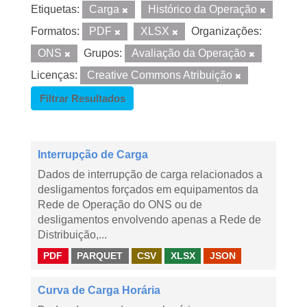
Etiquetas:
Carga
Histórico da Operação
Formatos:
PDF
XLSX
Organizações:
ONS
Grupos:
Avaliação da Operação
Licenças:
Creative Commons Atribuição
Filtrar Resultados
Interrupção de Carga
Dados de interrupção de carga relacionados a
desligamentos forçados em equipamentos da
Rede de Operação do ONS ou de
desligamentos envolvendo apenas a Rede de
Distribuição,...
PDF
PARQUET
CSV
XLSX
JSON
Curva de Carga Horária