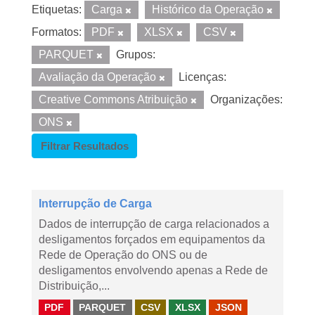
Etiquetas:
Carga
Histórico da Operação
Formatos:
PDF
XLSX
CSV
PARQUET
Grupos:
Avaliação da Operação
Licenças:
Creative Commons Atribuição
Organizações:
ONS
Filtrar Resultados
Interrupção de Carga
Dados de interrupção de carga relacionados a
desligamentos forçados em equipamentos da
Rede de Operação do ONS ou de
desligamentos envolvendo apenas a Rede de
Distribuição,...
PDF
PARQUET
CSV
XLSX
JSON