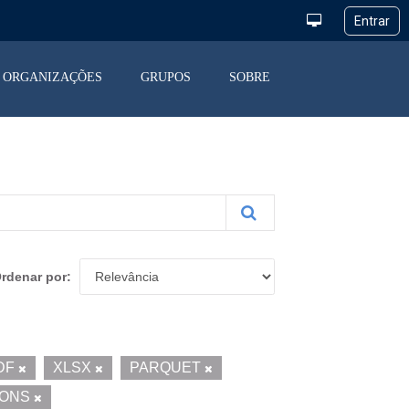
ORGANIZAÇÕES
GRUPOS
SOBRE
rdenar por
DF
XLSX
PARQUET
ONS