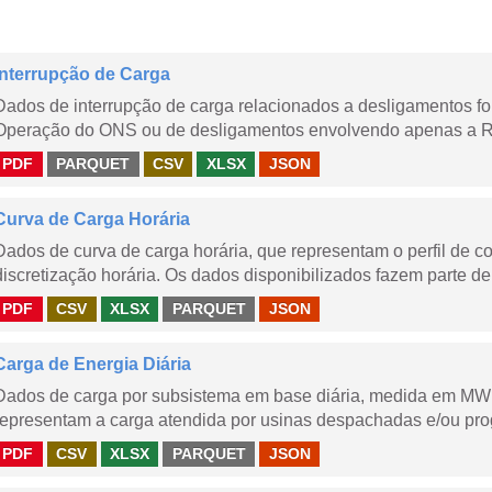
Interrupção de Carga
Dados de interrupção de carga relacionados a desligamentos 
Operação do ONS ou de desligamentos envolvendo apenas a Red
PDF
PARQUET
CSV
XLSX
JSON
Curva de Carga Horária
Dados de curva de carga horária, que representam o perfil de c
discretização horária. Os dados disponibilizados fazem parte de
PDF
CSV
XLSX
PARQUET
JSON
Carga de Energia Diária
Dados de carga por subsistema em base diária, medida em MWm
representam a carga atendida por usinas despachadas e/ou pr
PDF
CSV
XLSX
PARQUET
JSON