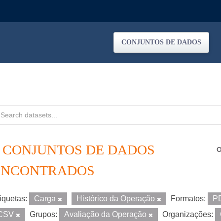
CONJUNTOS DE DADOS
5 CONJUNTOS DE DADOS
O
ENCONTRADOS
iquetas:
Carga
Histórico da Operação
Formatos:
P
CSV
Grupos:
Avaliação da Operação
Organizações: