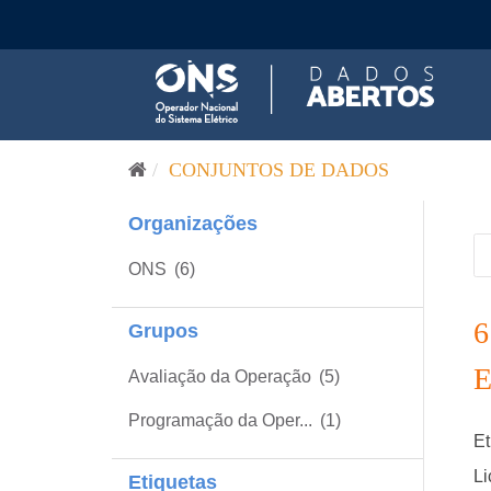
Pular para o conteúdo
CONJUNTOS DE DADOS
Organizações
ONS
(6)
Grupos
Avaliação da Operação
(5)
Programação da Oper...
(1)
Et
Li
Etiquetas