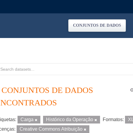
CONJUNTOS DE DADOS
6 CONJUNTOS DE DADOS
O
ENCONTRADOS
iquetas:
Carga
Histórico da Operação
Formatos:
X
cenças:
Creative Commons Atribuição