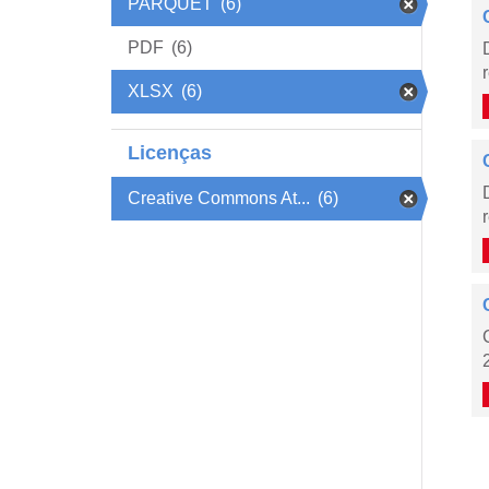
PARQUET
(6)
PDF
(6)
XLSX
(6)
Licenças
Creative Commons At...
(6)