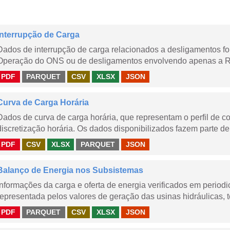
Interrupção de Carga
Dados de interrupção de carga relacionados a desligamentos 
Operação do ONS ou de desligamentos envolvendo apenas a Red
PDF
PARQUET
CSV
XLSX
JSON
Curva de Carga Horária
Dados de curva de carga horária, que representam o perfil de c
discretização horária. Os dados disponibilizados fazem parte de
PDF
CSV
XLSX
PARQUET
JSON
Balanço de Energia nos Subsistemas
Informações da carga e oferta de energia verificados em periodi
representada pelos valores de geração das usinas hidráulicas, té
PDF
PARQUET
CSV
XLSX
JSON