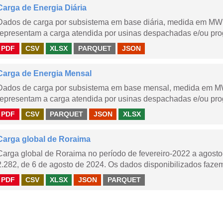
Carga de Energia Diária
Dados de carga por subsistema em base diária, medida em MWm
representam a carga atendida por usinas despachadas e/ou pr
PDF
CSV
XLSX
PARQUET
JSON
Carga de Energia Mensal
Dados de carga por subsistema em base mensal, medida em M
representam a carga atendida por usinas despachadas e/ou pr
PDF
CSV
PARQUET
JSON
XLSX
Carga global de Roraima
Carga global de Roraima no período de fevereiro-2022 a agos
2.282, de 6 de agosto de 2024. Os dados disponibilizados fazem
PDF
CSV
XLSX
JSON
PARQUET