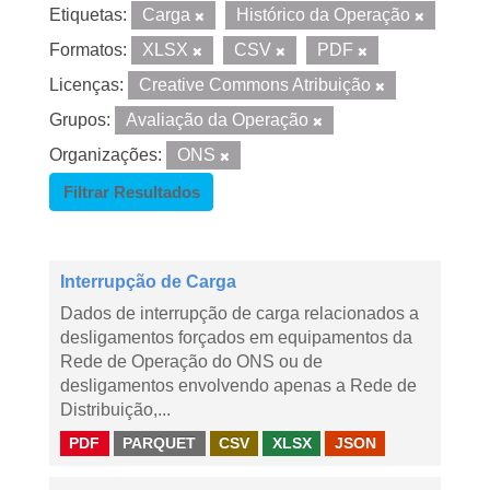
Etiquetas:
Carga
Histórico da Operação
Formatos:
XLSX
CSV
PDF
Licenças:
Creative Commons Atribuição
Grupos:
Avaliação da Operação
Organizações:
ONS
Filtrar Resultados
Interrupção de Carga
Dados de interrupção de carga relacionados a
desligamentos forçados em equipamentos da
Rede de Operação do ONS ou de
desligamentos envolvendo apenas a Rede de
Distribuição,...
PDF
PARQUET
CSV
XLSX
JSON