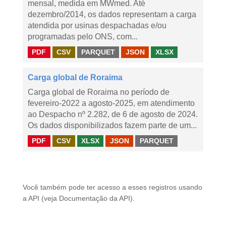
mensal, medida em MWmed. Até
dezembro/2014, os dados representam a carga
atendida por usinas despachadas e/ou
programadas pelo ONS, com...
PDF
CSV
PARQUET
JSON
XLSX
Carga global de Roraima
Carga global de Roraima no período de
fevereiro-2022 a agosto-2025, em atendimento
ao Despacho nº 2.282, de 6 de agosto de 2024.
Os dados disponibilizados fazem parte de um...
PDF
CSV
XLSX
JSON
PARQUET
Você também pode ter acesso a esses registros usando
a
API
(veja
Documentação da API
).